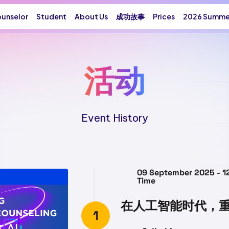
unselor
Student
About Us
成功故事
Prices
2026 Summer
活动
Event History
09 September 2025 - 12
Time
在人工智能时代，
1