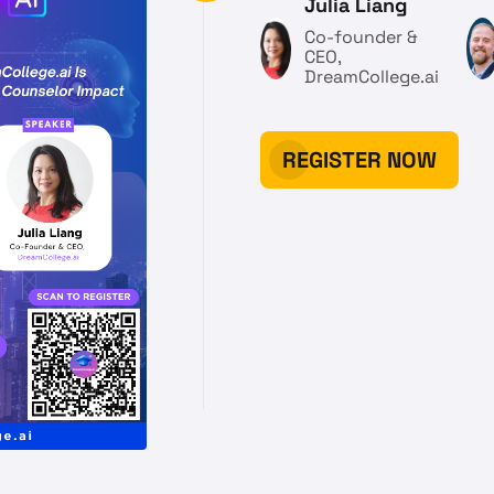
Julia Liang
Co-founder &
CEO,
DreamCollege.ai
REGISTER NOW