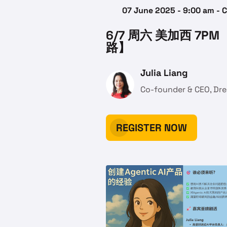
07 June 2025 - 9:00 am - 
6/7 周六 美加西 7P
路】
Julia Liang
Co-founder & CEO, Dre
REGISTER NOW