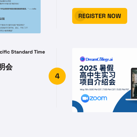
REGISTER NOW
cific Standard Time
说明会
4